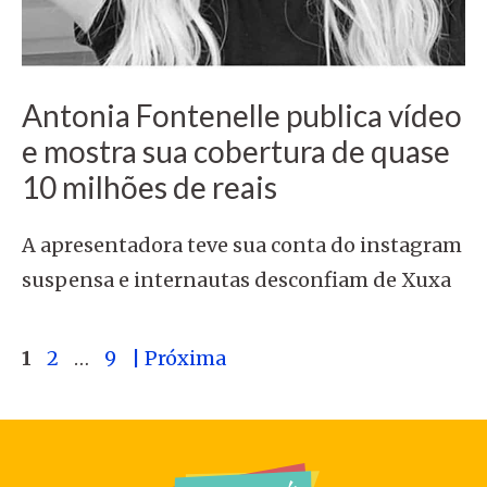
Antonia Fontenelle publica vídeo
e mostra sua cobertura de quase
10 milhões de reais
A apresentadora teve sua conta do instagram
suspensa e internautas desconfiam de Xuxa
Page
Page
Page
1
2
…
9
| Próxima