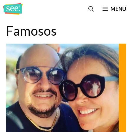
Pular
MENU
para
o
Famosos
conteúdo