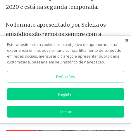
2020 e está na segunda temporada.
No formato apresentado por Selena os
episódios são remotos sempre com a
presença de um chef e em cada programa
Este website utiliza cookies com o objetivo de aprimorar a sua
experiência online, possibilitar o compartilhamento de conteúdo
uma instituição de caridade escolhida pelo
em redes sociais, mensurar o tráfego e apresentar publicidade
convidado recebe 10 mil dólares.
customizada, baseada em seu histórico de navegação.
Definições
A expectativa para a versão brasileira é se
também irá distribuir as doações. Isso
Regeitar
somente o tempo irá responder ou se vazar
algum spoiler.
Aceitar