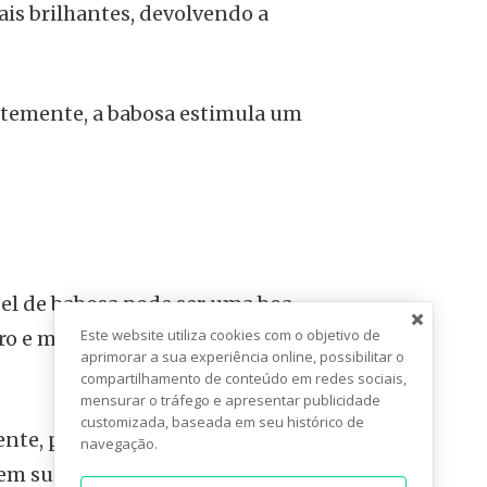
is brilhantes, devolvendo a
entemente, a babosa estimula um
gel de babosa pode ser uma boa
Este website utiliza cookies com o objetivo de
puro e misturá-lo com shampoo ou
aprimorar a sua experiência online, possibilitar o
compartilhamento de conteúdo em redes sociais,
mensurar o tráfego e apresentar publicidade
customizada, baseada em seu histórico de
ente, pode procurar por produtos
navegação.
 sua fórmula. A eficácia ainda é a