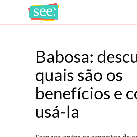
Pular
para
o
conteúdo
Babosa: desc
quais são os
benefícios e 
usá-la