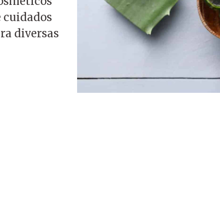
osméticos
e cuidados
ra diversas