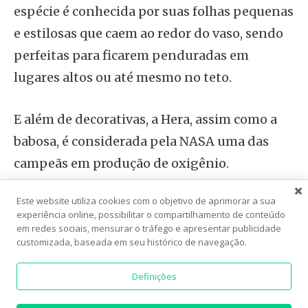
espécie é conhecida por suas folhas pequenas
e estilosas que caem ao redor do vaso, sendo
perfeitas para ficarem penduradas em
lugares altos ou até mesmo no teto.
E além de decorativas, a Hera, assim como a
babosa, é considerada pela NASA uma das
campeãs em produção de oxigênio.
Este website utiliza cookies com o objetivo de aprimorar a sua
Com relação aos cuidados, a Hera se adapta
experiência online, possibilitar o compartilhamento de conteúdo
aos mais diferentes ambientes. Sendo assim,
em redes sociais, mensurar o tráfego e apresentar publicidade
customizada, baseada em seu histórico de navegação.
ela pode sobreviver tanto em locais escuros
ou com luz indireta quanto em locais super
Definições
ensolarados. Para regá-la, repare sempre na